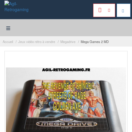
≡
Accueil
Jeux vidéo rétro à vendre
Megadrive
Mega Games 2 MD