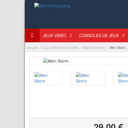
JEUX VIDÉO
CONSOLES DE JEUX
Accueil
Jeux vidéo rétro à vendre
Master System
Alien Storm
29,00 €