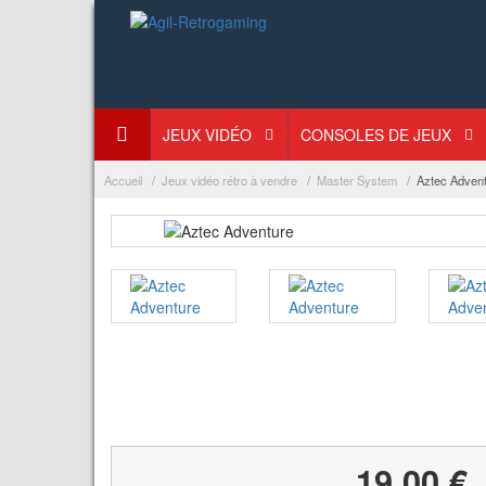
JEUX VIDÉO
CONSOLES DE JEUX
Accueil
Jeux vidéo rétro à vendre
Master System
Aztec Adven
19,00 €