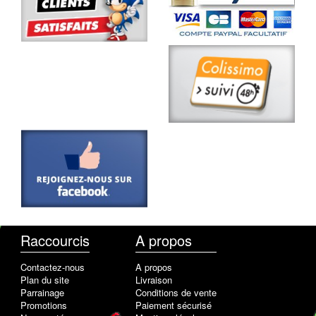
Raccourcis
A propos
Contactez-nous
A propos
Plan du site
Livraison
Parrainage
Conditions de vente
Promotions
Paiement sécurisé