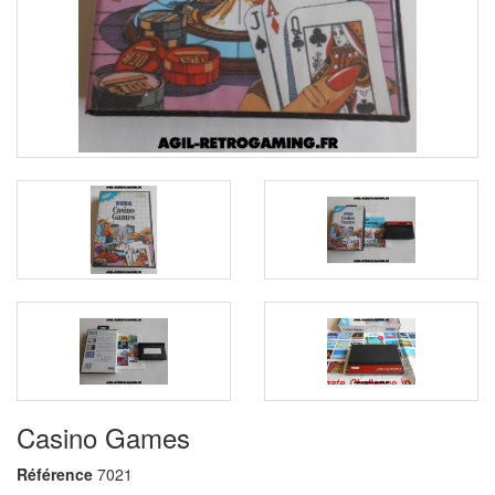
Casino Games
Référence
7021