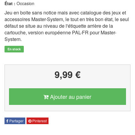
État :
Occasion
Jeu en boite sans notice mais avec catalogue des jeux et
accessoires Master-System, le tout en très bon état, le seul
défaut se situe au niveau de l'étiquette arrière de la
cartouche, version européenne PAL-FR pour Master-
System.
En stock
9,99 €
Ajouter au panier
Partager
Pinterest