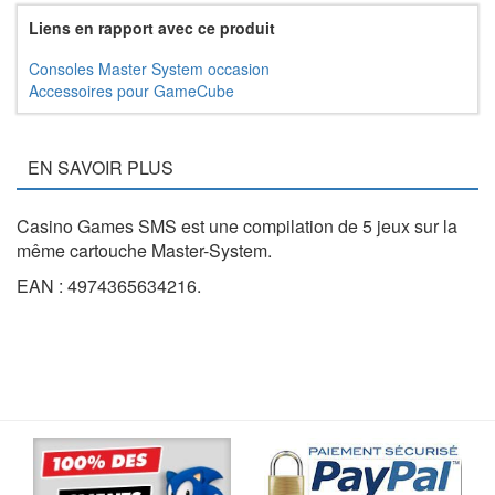
Liens en rapport avec ce produit
Consoles Master System occasion
Accessoires pour GameCube
EN SAVOIR PLUS
Casino Games SMS est une compilation de 5 jeux sur la
même cartouche Master-System.
EAN : 4974365634216.