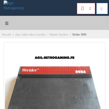
≡
Accueil
Jeux vidéo rétro à vendre
Master System
Strider SMS