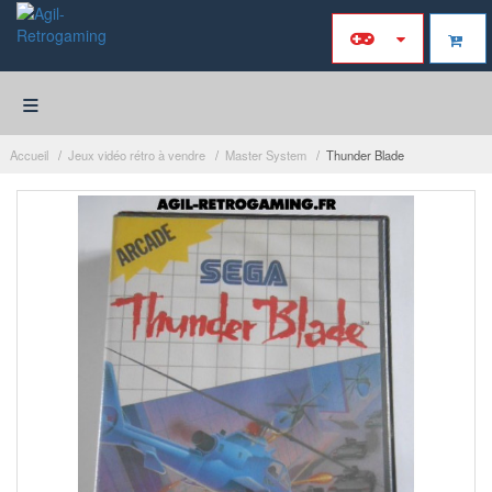
≡
Accueil
Jeux vidéo rétro à vendre
Master System
Thunder Blade