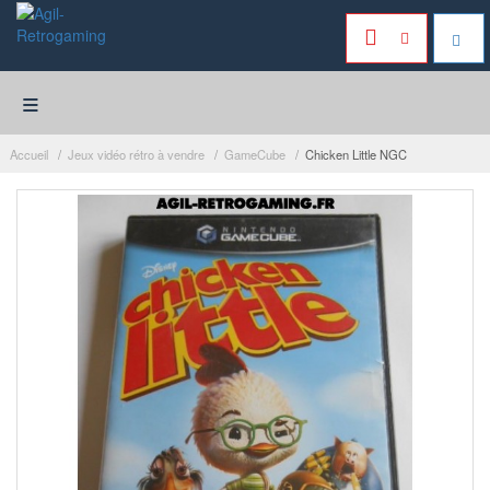
≡
Accueil
Jeux vidéo rétro à vendre
GameCube
Chicken Little NGC