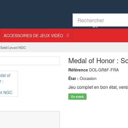
ACCESSOIRES DE JEUX VIDÉO
 Soleil Levant NGC
Medal of Honor : S
Référence
DOL-GR8F-FRA
État :
Occasion
Jeu complet en bon état, ver
En stock