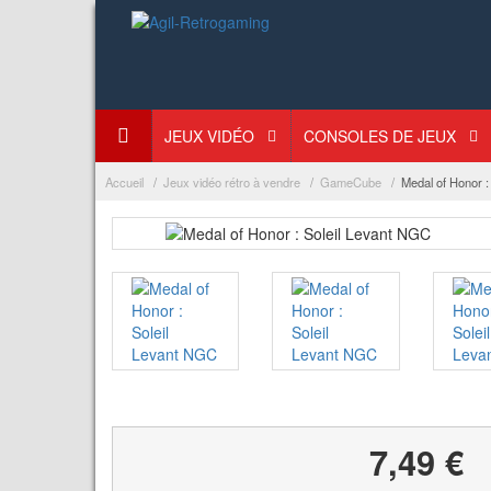
JEUX VIDÉO
CONSOLES DE JEUX
Accueil
Jeux vidéo rétro à vendre
GameCube
Medal of Honor :
7,49 €