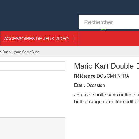
ACCESSOIRES DE JEUX VIDÉO
le Dash !! pour GameCube
Mario Kart Double
Référence
DOL-GM4P-FRA
État :
Occasion
Jeu avec boite sans notice e
boitier rouge (première édition