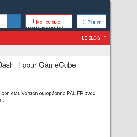
Mon compte
Panier
LE BLOG
 Dash !! pour GameCube
n bon état. Version européenne PAL-FR avec
).