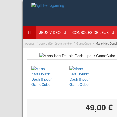
JEUX VIDÉO
CONSOLES DE JEUX
Accueil
Jeux vidéo rétro à vendre
GameCube
Mario Kart Doub
49,00 €