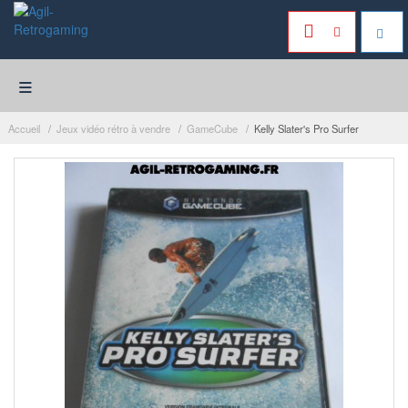
≡
Accueil
Jeux vidéo rétro à vendre
GameCube
Kelly Slater's Pro Surfer