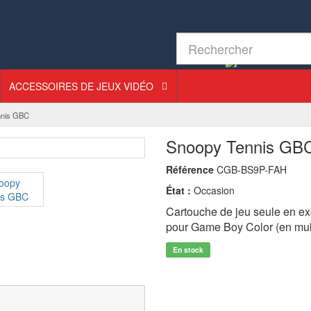
ACCESSOIRES DE JEUX VIDÉO
nnis GBC
Snoopy Tennis GB
Référence
CGB-BS9P-FAH
État :
Occasion
Cartouche de jeu seule en ex
pour Game Boy Color (en multi
En stock