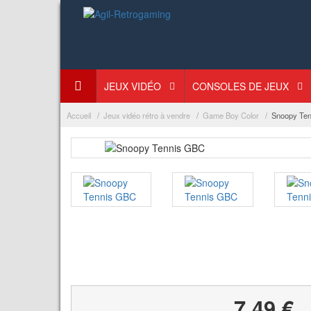
JEUX VIDÉO
CONSOLES DE JEUX
Accueil
Jeux vidéo rétro à vendre
Game Boy Color
Snoopy Te
7,49 €