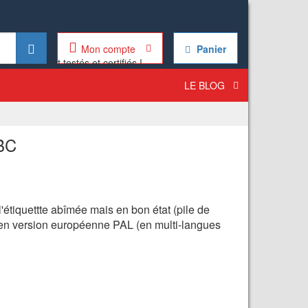
Mon compte
Panier
LE BLOG
GBC
'étiquettte abîmée mais en bon état (pile de
 en version européenne PAL (en multi-langues