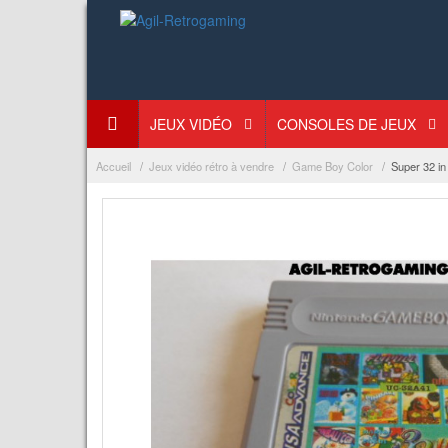
JEUX VIDÉO
CONSOLES DE JEUX
Accueil
Jeux vidéo rétro à vendre
Game Boy Color
Super 32 i