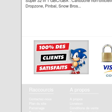
Super 32 in 1 GBC/GBA : Cartouche non-officiell
Dropzone, Pinbal, Snow Bros...
Raccourcis
A propos
Contactez-nous
A propos
Plan du site
Livraison
Parrainage
Conditions de vente