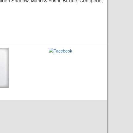
Gaiden Shadow, Mario & Yoshi, Boxxle, Centipede,