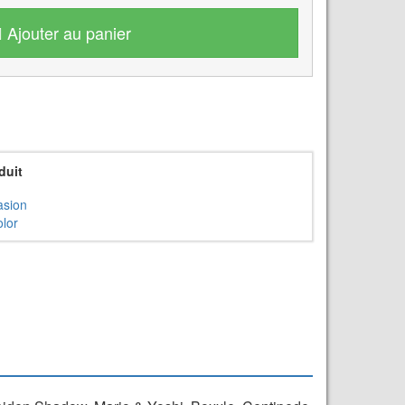
Ajouter au panier
duit
asion
lor