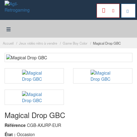
≡
Accueil
Jeux vidéo rétro à vendre
Game Boy Color
Magical Drop GBC
Magical Drop GBC
Référence
CGB-AXJRP-EUR
État :
Occasion