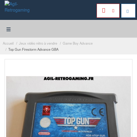
≡
Accueil
Jeux vidéo rétro à vendre
Game Boy Advance
Top Gun Firestorm Advance GBA