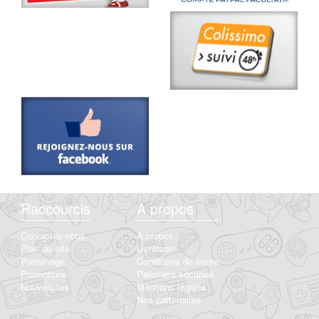
Raccourcis
A propos
Contactez-nous
A propos
Plan du site
Livraison
Parrainage
Conditions de vente
Promotions
Paiement sécurisé
Nouveautés
Mentions légales
Nos partenaires