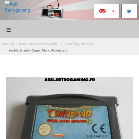
≡
Accueil
Jeux vidéo rétro à vendre
Game Boy Advance
Yoshi's Island - Super Mario Advance 3