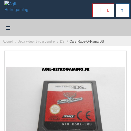
≡
Accueil
Jeux vidéo rétro à vendre
DS
Cars Race-O-Rama DS