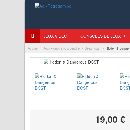
JEUX VIDÉO
CONSOLES DE JEUX
Accueil
Jeux vidéo rétro à vendre
Dreamcast
Hidden & Dange
19,00 €