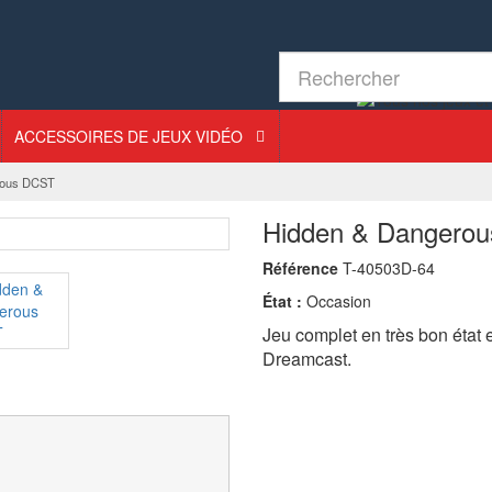
ACCESSOIRES DE JEUX VIDÉO
rous DCST
Hidden & Dangero
Référence
T-40503D-64
État :
Occasion
Jeu complet en très bon état
Dreamcast.