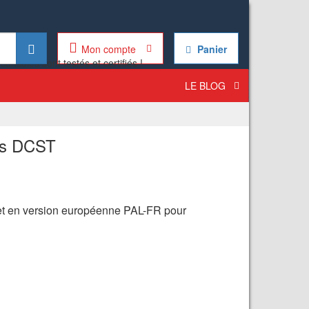
Mon compte
Panier
LE BLOG
us DCST
 et en version européenne PAL-FR pour