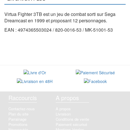
Virtua Fighter 3TB est un jeu de combat sorti sur Sega
Dreamcast en 1999 et proposant 12 personnages.
EAN : 4974365503024 / 820-0016-53 / MK-51001-53
Raccourcis
A propos
Contactez-nous
A propos
Plan du site
Livraison
Parrainage
Conditions de vente
Promotions
Paiement sécurisé
Nouveautés
Mentions légales