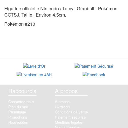
Figurine officielle Nintendo / Tomy : Granbull - Pokémon
CGTSJ. Taille : Environ 4,5cm.
Pokémon #210
Raccourcis
A propos
Contactez-nous
A propos
Plan du site
Livraison
Parrainage
Conditions de vente
Promotions
Paiement sécurisé
Nouveautés
Mentions légales
Nos partenaires