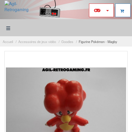
≡
Accueil
Accessoires de jeux vidéo
Goodies
Figurine Pokémon - Magby