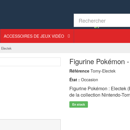
ACCESSOIRES DE JEUX VIDÉO
 Electek
Figurine Pokémon -
Référence
Tomy-Electek
État :
Occasion
Figurine Pokémon : Electek (
de la collection Nintendo-Tom
En stock