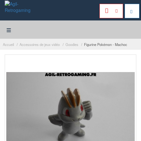
≡
Accueil
Accessoires de jeux vidéo
Goodies
Figurine Pokémon - Machoc