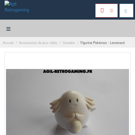
≡
Accueil
Accessoires de jeux vidéo
Goodies
Figurine Pokémon - Leveinard