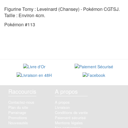
Figurine Tomy : Leveinard (Chansey) - Pokémon CGTSJ.
Taille : Environ 4cm.
Pokémon #113
Raccourcis
A propos
Contactez-nous
A propos
Plan du site
Livraison
Parrainage
Conditions de vente
Promotions
Paiement sécurisé
Nouveautés
Mentions légales
Nos partenaires