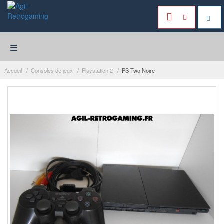
≡
Accueil
Consoles de jeux
Playstation 2
PS Two Noire