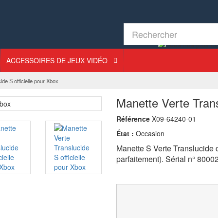
ACCESSOIRES DE JEUX VIDÉO
ide S officielle pour Xbox
Manette Verte Trans
Référence
X09-64240-01
État :
Occasion
Manette S Verte Translucide o
parfaitement). Sérial n° 800