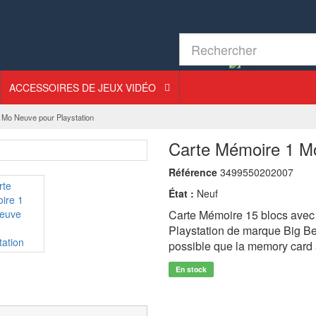
ACCESSOIRES DE JEUX VIDÉO
 Mo Neuve pour Playstation
Carte Mémoire 1 Mo
Référence
3499550202007
État :
Neuf
Carte Mémoire 15 blocs avec 
Playstation de marque Big Ben I
possible que la memory card a
En stock