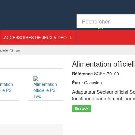
ACCESSOIRES DE JEUX VIDÉO
ficielle PS Two
Alimentation officie
Référence
SCPH-70100
État :
Occasion
Adaptateur Secteur officiel 
fonctionne parfaitement, num
En stock