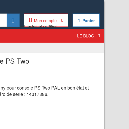
Mon compte
Panier
LE BLOG
lle PS Two
Sony pour console PS Two PAL en bon état et
éro de série : 14317386.