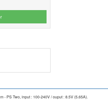
r
m - PS Two, input : 100-240V / ouput : 8.5V (5.65A).