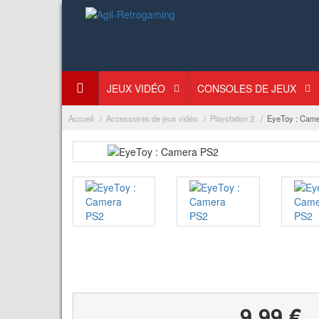
JEUX VIDÉO
CONSOLES DE JEUX
Accueil
Accessoires de jeux vidéo
Playstation 2
EyeToy : Cam
9,99 €