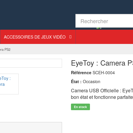
ACCESSOIRES DE JEUX VIDÉO
era PS2
EyeToy : Camera 
Référence
SCEH-0004
État :
Occasion
Camera USB Officielle : Eye
bon état et fonctionne parfait
En stock