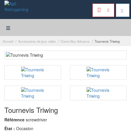
≡
Accueil
Accessoires de jeux vidéo
Game Boy Advance
Tournevis Triwing
Tournevis Triwing
Référence
screwdriver
État :
Occasion