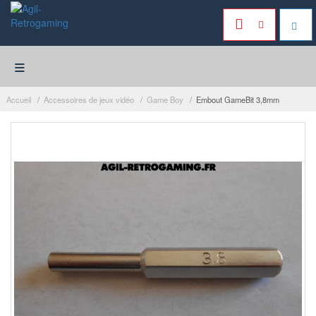
≡
Accueil
Accessoires de jeux vidéo
Game Boy
Embout GameBit 3,8mm