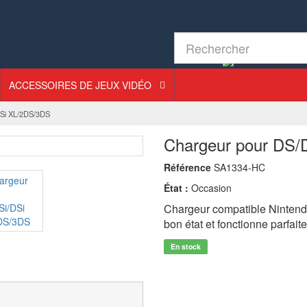
ACCESSOIRES DE JEUX VIDÉO
DSi XL/2DS/3DS
Chargeur pour DS/
Référence
SA1334-HC
État :
Occasion
Chargeur compatible Nintend
bon état et fonctionne parfait
En stock