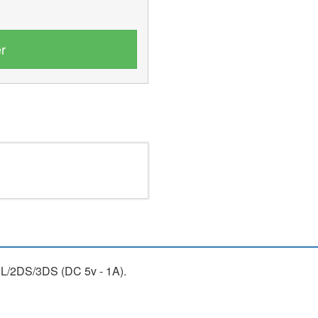
r
L/2DS/3DS (DC 5v - 1A).