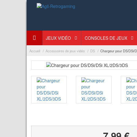
JEUX VIDÉO
CONSOLES DE JEUX
Accueil
Accessoires de jeux vidéo
DS
Chargeur pour DS/DSi/
7,99 €