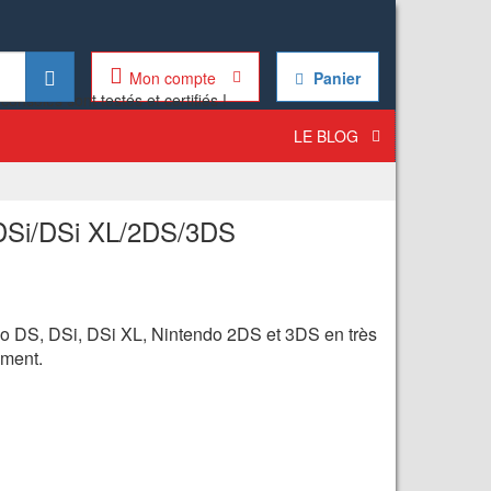
Mon compte
Panier
LE BLOG
DSi/DSi XL/2DS/3DS
o DS, DSi, DSi XL, Nintendo 2DS et 3DS en très
ement.