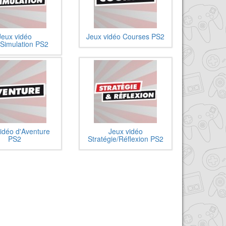
Jeux vidéo
Jeux vidéo Courses PS2
/Simulation PS2
idéo d'Aventure
Jeux vidéo
PS2
Stratégie/Réflexion PS2