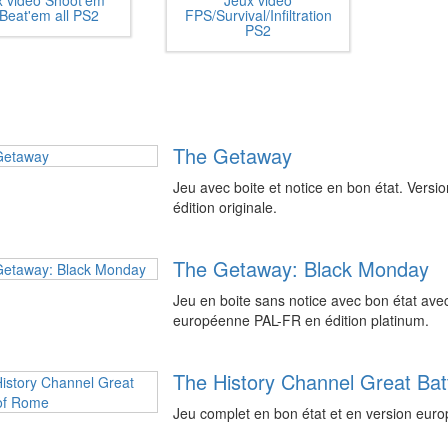
x vidéo Shoot'em
Jeux vidéo
Beat'em all PS2
FPS/Survival/Infiltration
PS2
The Getaway
Jeu avec boite et notice en bon état. Ver
édition originale.
The Getaway: Black Monday
Jeu en boite sans notice avec bon état avec
européenne PAL-FR en édition platinum.
The History Channel Great Bat
Jeu complet en bon état et en version eu