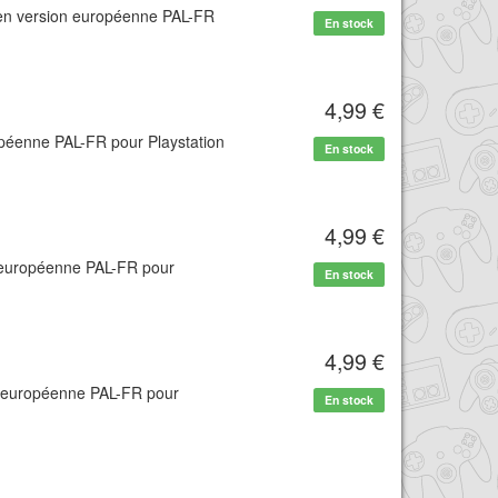
t en version européenne PAL-FR
En stock
4,99 €
opéenne PAL-FR pour Playstation
En stock
4,99 €
n européenne PAL-FR pour
En stock
4,99 €
on européenne PAL-FR pour
En stock