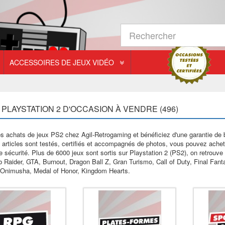
ACCESSOIRES DE JEUX VIDÉO
 PLAYSTATION 2 D'OCCASION À VENDRE (496)
os achats de jeux PS2 chez Agil-Retrogaming et bénéficiez d'une garantie de
articles sont testés, certifiés et accompagnés de photos, vous pouvez achet
e sécurité. Plus de 6000 jeux sont sortis sur Playstation 2 (PS2), on retrouv
Raider, GTA, Burnout, Dragon Ball Z, Gran Turismo, Call of Duty, Final Fanta
 Onimusha, Medal of Honor, Kingdom Hearts.