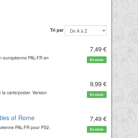
Tri par
7,49 €
sion européenne PAL-FR en
En stock
9,99 €
 la carte/poster. Version
En stock
tles of Rome
7,49 €
ropéenne PAL-FR pour PS2.
En stock