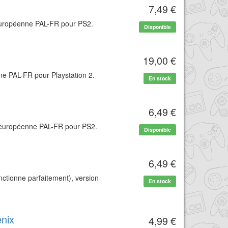
7,49 €
 européenne PAL-FR pour PS2.
Disponible
19,00 €
ne PAL-FR pour Playstation 2.
En stock
6,49 €
n européenne PAL-FR pour PS2.
Disponible
6,49 €
nctionne parfaitement), version
En stock
nix
4,99 €