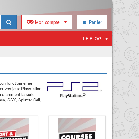
Mon compte
Panier
LE BLOG
 bon fonctionnement.
er vos jeux Playstation
e notamment la série
sy, SSX, Splinter Cell,