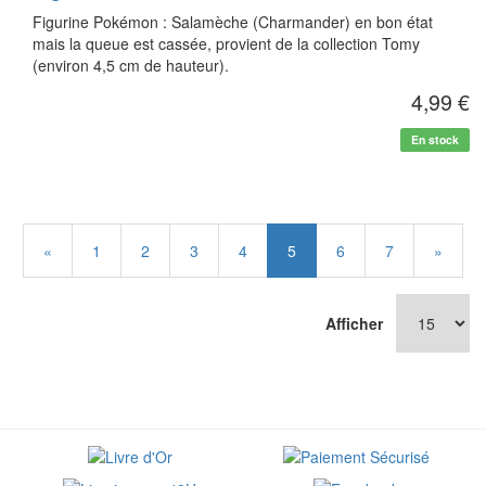
Figurine Pokémon : Salamèche (Charmander) en bon état
mais la queue est cassée, provient de la collection Tomy
(environ 4,5 cm de hauteur).
4,99 €
En stock
«
1
2
3
4
5
6
7
»
Afficher