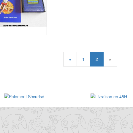
«
1
2
»