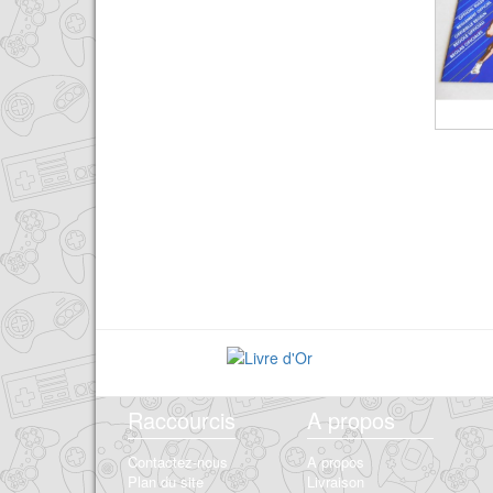
Raccourcis
A propos
Contactez-nous
A propos
Plan du site
Livraison