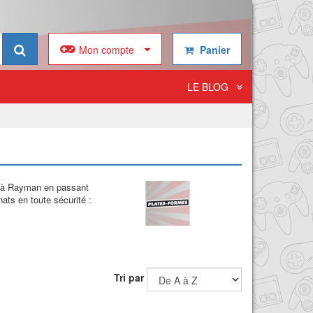
Mon compte
Panier
LE BLOG
o à Rayman en passant
ats en toute sécurité :
Tri par