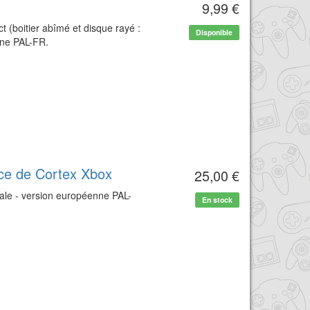
9,99 €
ct (boitier abîmé et disque rayé :
Disponible
nne PAL-FR.
ce de Cortex Xbox
25,00 €
nale - version européenne PAL-
En stock