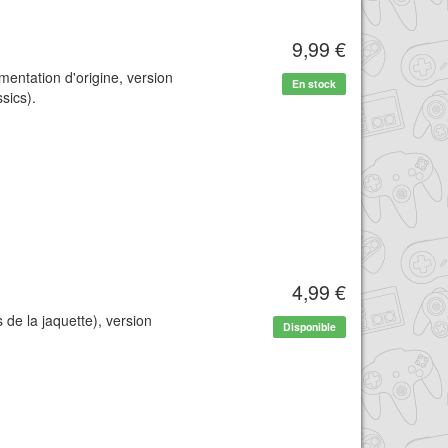
9,99 €
mentation d'origine, version
En stock
sics).
4,99 €
de la jaquette), version
Disponible