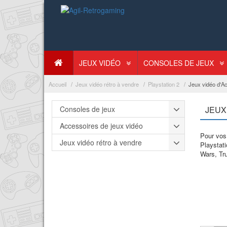
JEUX VIDÉO
CONSOLES DE JEUX
Accueil
Jeux vidéo rétro à vendre
Playstation 2
Jeux vidéo d'A
Consoles de jeux
JEUX
Accessoires de jeux vidéo
Pour vos 
Jeux vidéo rétro à vendre
Playstati
Wars, Tr