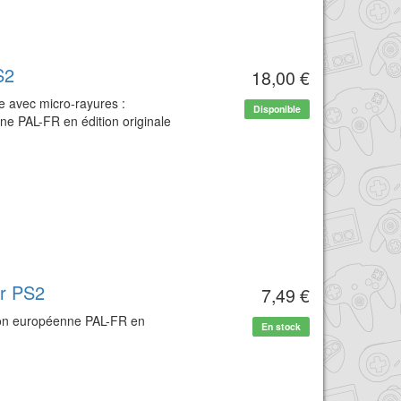
S2
18,00 €
e avec micro-rayures :
Disponible
ne PAL-FR en édition originale
ur PS2
7,49 €
sion européenne PAL-FR en
En stock