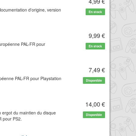
4,99 €
documentation d'origine, version
En stock
9,99 €
 européenne PAL-FR pour
En stock
7,49 €
opéenne PAL-FR pour Playstation
Disponible
14,00 €
n ergot du maintien du disque
Disponible
FR pour PS2.