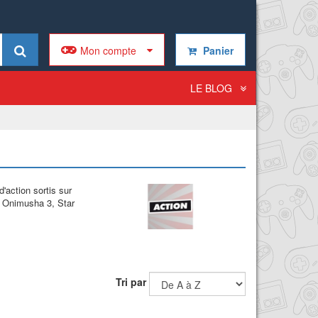
Mon compte
Panier
LE BLOG
'action sortis sur
7, Onimusha 3, Star
Tri par