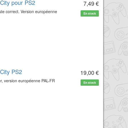
 City pour PS2
7,49 €
juste correct. Version européenne
En stock
 City PS2
19,00 €
ter, version européenne PAL-FR
En stock