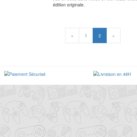
édition originale.
«
1
2
»