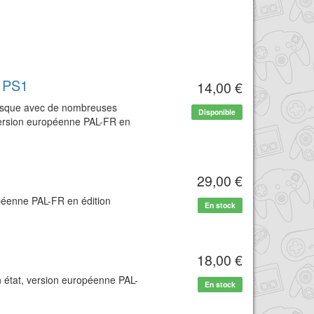
 PS1
14,00 €
(disque avec de nombreuses
Disponible
 version européenne PAL-FR en
29,00 €
opéenne PAL-FR en édition
En stock
18,00 €
n état, version européenne PAL-
En stock