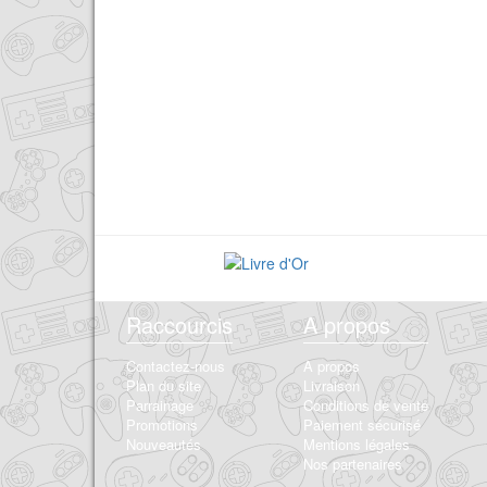
Raccourcis
A propos
Contactez-nous
A propos
Plan du site
Livraison
Parrainage
Conditions de vente
Promotions
Paiement sécurisé
Nouveautés
Mentions légales
Nos partenaires