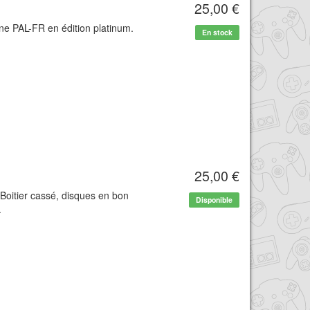
25,00 €
ne PAL-FR en édition platinum.
En stock
25,00 €
 Boitier cassé, disques en bon
Disponible
.