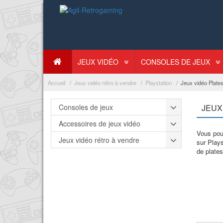
JEUX VIDÉO
CONSOLES DE JEUX
Accueil
Jeux vidéo rétro à vendre
Playstation
Jeux vidéo Plate
Consoles de jeux
JEUX
Accessoires de jeux vidéo
Vous pour
Jeux vidéo rétro à vendre
sur Play
de plates