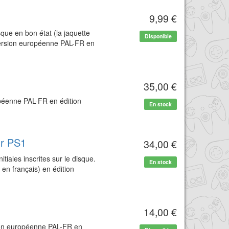
9,99 €
sque en bon état (la jaquette
Disponible
version européenne PAL-FR en
r
35,00 €
opéenne PAL-FR en édition
En stock
ur PS1
34,00 €
itiales inscrites sur le disque.
En stock
en français) en édition
14,00 €
sion européenne PAL-FR en