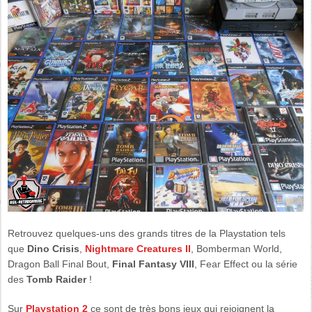
Retrouvez quelques-uns des grands titres de la Playstation tels
que
Dino Crisis
,
Nightmare Creatures II
, Bomberman World,
Dragon Ball Final Bout,
Final Fantasy VIII
, Fear Effect ou la série
des
Tomb Raider
!
Sur
Playstation 2
ce sont de très bons jeux qui rejoignent la