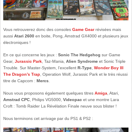
Vous retrouverez donc des consoles
Game Gear
révisées mais
aussi
Atari 2600
en boite, Pong, Amstrad GX4000 et plusieurs jeux
électroniques !
En ce qui concerne les jeux :
Sonic The Hedgehog
sur Game
Gear,
Jurassic Park
, Taz-Mania,
Alien Syndrome
et Sonic Triple
Trouble. Sur Master-System, l’excellent
R-Type
,
Wonder Boy III
The Dragon’s Trap
, Operation Wolf, Jurassic Park et le très réussi
titre de Capcom :
Mercs
.
Nous vous proposons également quelques titres
Amiga
, Atari,
Amstrad CPC
, Philips VG5000,
Videopac
et une montre Lara
Croft : Tomb Raider La Révélation Finale neuve sous blister !
Nous terminons cet arrivage par du PS1 & PS2 :