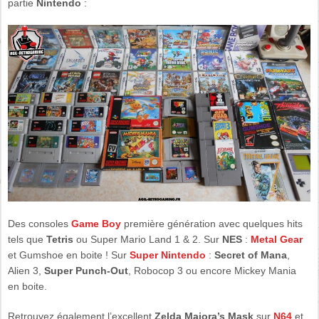
partie
Nintendo
:
Des consoles
Game Boy
première génération avec quelques hits
tels que
Tetris
ou Super Mario Land 1 & 2. Sur
NES
:
Metal Gear
et Gumshoe en boite ! Sur
Super Nintendo
:
Secret of Mana
,
Alien 3,
Super Punch-Out
, Robocop 3 ou encore Mickey Mania
en boite.
Retrouvez également l’excellent
Zelda Majora’s Mask
sur
N64
et