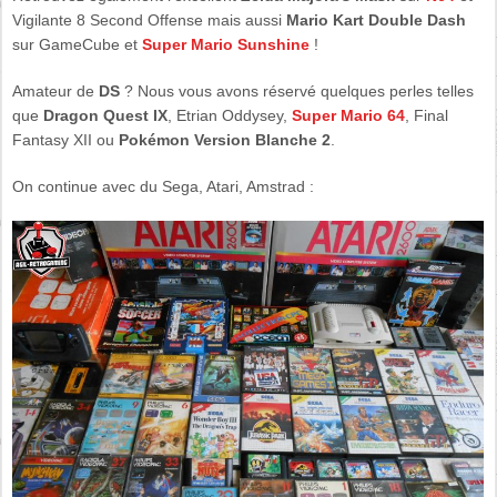
Vigilante 8 Second Offense mais aussi
Mario Kart Double Dash
sur GameCube et
Super Mario Sunshine
!
Amateur de
DS
? Nous vous avons réservé quelques perles telles
que
Dragon Quest IX
, Etrian Oddysey,
Super Mario 64
, Final
Fantasy XII ou
Pokémon Version Blanche 2
.
On continue avec du Sega, Atari, Amstrad :