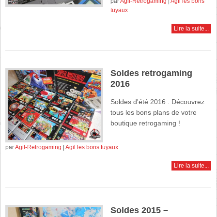
par
Agil-Retrogaming
|
Agil les bons
tuyaux
Lire la suite...
Soldes retrogaming
2016
Soldes d'été 2016 : Découvrez
tous les bons plans de votre
boutique retrogaming !
par
Agil-Retrogaming
|
Agil les bons tuyaux
Lire la suite...
Soldes 2015 –