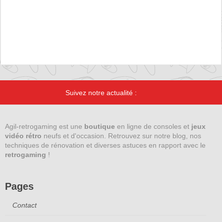
Suivez notre actualité :
Agil-retrogaming est une
boutique
en ligne de consoles et
jeux
vidéo rétro
neufs et d'occasion. Retrouvez sur notre blog, nos
techniques de rénovation et diverses astuces en rapport avec le
retrogaming
!
Pages
Contact