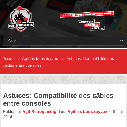
Accueil
»
Agil les bons tuyaux
» Astuces: Compatibilité des
câbles entre consoles
Astuces: Compatibilité des câbles
entre consoles
Publié par
Agil-Retrogaming
dans
Agil les bons tuyaux
le 6 mai
2014