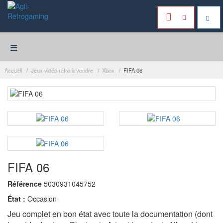
≡
Accueil
Jeux vidéo rétro à vendre
Xbox
FIFA 06
FIFA 06
Référence
5030931045752
État :
Occasion
Jeu complet en bon état avec toute la documentation (dont